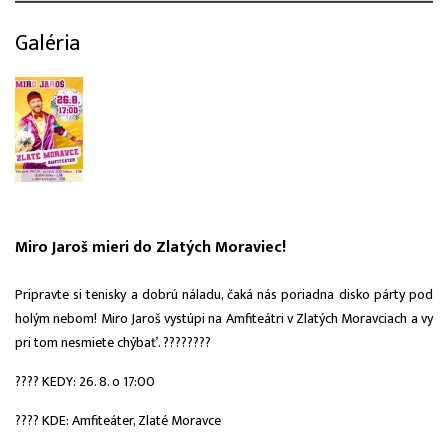
Galéria
Miro Jaroš mieri do Zlatých Moraviec!
Pripravte si tenisky a dobrú náladu, čaká nás poriadna disko párty pod
holým nebom! Miro Jaroš vystúpi na Amfiteátri v Zlatých Moravciach a vy
pri tom nesmiete chýbať. ????????
???? KEDY: 26. 8. o 17:00
???? KDE: Amfiteáter, Zlaté Moravce