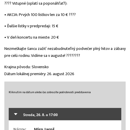
???? Vstupné (oplatí sa poponáhľať!):
• AKCIA: Prvých 100 lístkov len za 10 € ????
• Ďalšie lístky v predpredaji: 15 €
• V deň koncertu na mieste: 20 €
Nezmeškajte šancu zažiť nezabudnuteľný podvečer plný hitov a zábavy
pre celú rodinu. Vidíme sa v auguste! ????????
Krajina pôvodu: Slovensko
Dátum lokálnej premiéry: 26. august 2026
Kliknutím na dátum alebo čas zobrazíte podrobnosti predstavenia
Streda, 26. 8. o 17:00
Názov:
Miro Jaroš